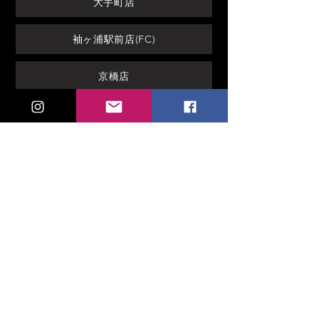
大手町店
袖ヶ浦駅前店(FC)
京橋店
焼肉＆肉ビストロ店
​Take out
テイクアウト (お持ち帰り）
Delivery
デリバリー (宅配）
TikTok