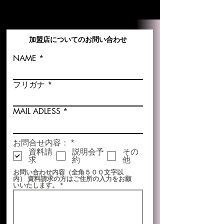
加盟店についてのお問い合わせ
NAME
フリガナ
MAIL ADLESS
必
お問合せ内容：
*
須
資料請
説明会予
その
項
求
約
他
目
お問い合わせ内容（全角５００文字以
内） 資料請求の方はご住所の入力をお願
いいたします。